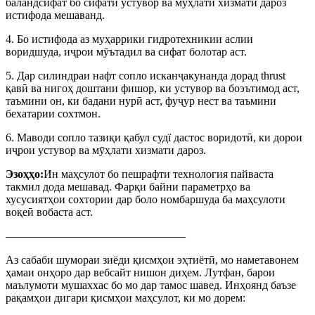
баландсифат бо сифати устувор ва мӯҳлати хизмати дароз
истифода мешаванд.
4. Бо истифода аз муҳаррики гидротехникии аслии
воридшуда, иҷрои мӯътадил ва сифат болотар аст.
5. Дар силиндраи нафт сопло исканҷакунанда дорад thrust
қавӣ ва нигоҳ доштани фишор, ки устувор ва боэътимод аст,
таъмини он, ки бадани нурӣ аст, фуҷур нест ва таъмини
бехатарии сохтмон.
6. Маводи сопло тазиқи қабул судї дастос воридотӣ, ки дорои
иҷрои устувор ва мӯҳлати хизмати дароз.
Эзоҳҳо:
Ин маҳсулот бо пешрафти технология пайваста
такмил дода мешавад. Фарқи байни параметрҳо ва
хусусиятҳои сохтории дар боло номбаршуда ба маҳсулоти
воқеӣ вобаста аст.
————————————————
Аз сабаби шумораи зиёди қисмҳои эҳтиётӣ, мо наметавонем
ҳамаи онҳоро дар вебсайт нишон диҳем. Лутфан, барои
маълумоти мушаххас бо мо дар тамос шавед. Инҳоянд баъзе
рақамҳои дигари қисмҳои маҳсулот, ки мо дорем: