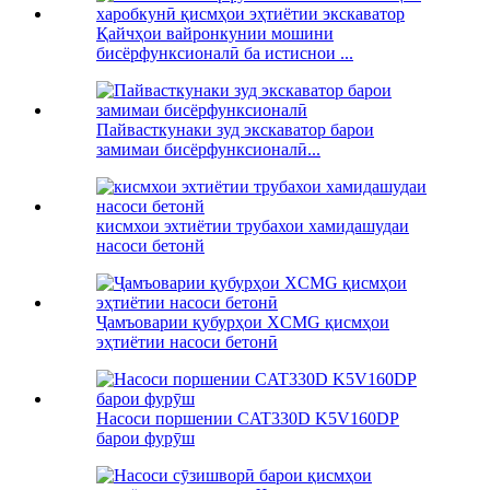
Қайчҳои вайронкунии мошини
бисёрфунксионалӣ ба истиснои ...
Пайвасткунаки зуд экскаватор барои
замимаи бисёрфунксионалӣ...
кисмхои эхтиётии трубахои хамидашудаи
насоси бетонй
Ҷамъоварии қубурҳои XCMG қисмҳои
эҳтиётии насоси бетонӣ
Насоси поршении CAT330D K5V160DP
барои фурӯш