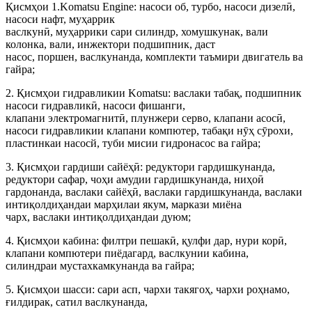
Қисмҳои 1.Komatsu Engine: насоси об, турбо, насоси дизелӣ,
насоси нафт, муҳаррик
васлкунӣ, муҳаррики сари силиндр, хомушкунак, вали
колонка, вали, инжектори подшипник, даст
насос, поршен, васлкунанда, комплекти таъмири двигатель ва
гайра;
2. Қисмҳои гидравликии Komatsu: васлаки табақ, подшипник
насоси гидравликӣ, насоси фишанги,
клапани электромагнитӣ, плунжери серво, клапани асосӣ,
насоси гидравликии клапани компютер, табақи нӯҳ сӯрохи,
пластинкаи насосй, туби мисии гидронасос ва гайра;
3. Қисмҳои гардиши сайёҳӣ: редуктори гардишкунанда,
редуктори сафар, чоҳи амудии гардишкунанда, ниҳоӣ
гардонанда, васлаки сайёҳӣ, васлаки гардишкунанда, васлаки
интиқолдиҳандаи марҳилаи якум, маркази миёна
чарх, васлаки интиқолдиҳандаи дуюм;
4. Қисмҳои кабина: филтри пешакӣ, қулфи дар, нури корӣ,
клапани компютери пиёдагард, васлкунии кабина,
силиндраи мустахкамкунанда ва гайра;
5. Қисмҳои шасси: сари асп, чархи такягоҳ, чархи роҳнамо,
ғилдирак, сатил васлкунанда,