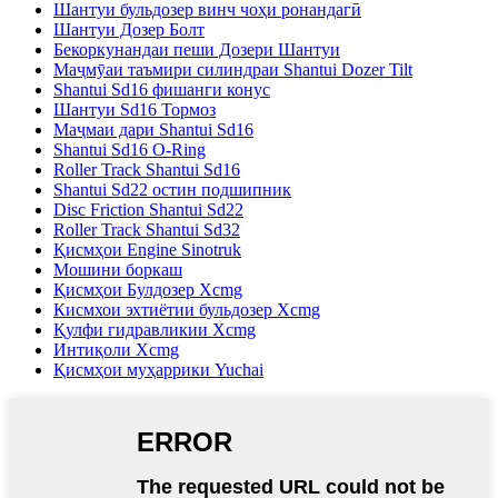
Шантуи бульдозер винч чоҳи ронандагӣ
Шантуи Дозер Болт
Бекоркунандаи пеши Дозери Шантуи
Маҷмӯаи таъмири силиндраи Shantui Dozer Tilt
Shantui Sd16 фишанги конус
Шантуи Sd16 Тормоз
Маҷмаи дари Shantui Sd16
Shantui Sd16 O-Ring
Roller Track Shantui Sd16
Shantui Sd22 остин подшипник
Disc Friction Shantui Sd22
Roller Track Shantui Sd32
Қисмҳои Engine Sinotruk
Мошини боркаш
Қисмҳои Булдозер Xcmg
Кисмхои эхтиётии бульдозер Xcmg
Қулфи гидравликии Xcmg
Интиқоли Xcmg
Қисмҳои муҳаррики Yuchai