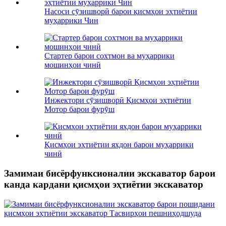
Насоси сӯзишворӣ барои қисмҳои эҳтиётии
муҳаррики Чин
Стартер барои сохтмон ва муҳаррики
мошинҳои чинӣ
Инжектори сӯзишворӣ Қисмҳои эҳтиётии
Мотор барои фурӯш
Қисмҳои эҳтиётии яхдон барои муҳаррики
чинӣ
Замимаи бисёрфунксионалии экскаватор барои
канда кардани қисмҳои эҳтиётии экскаватор