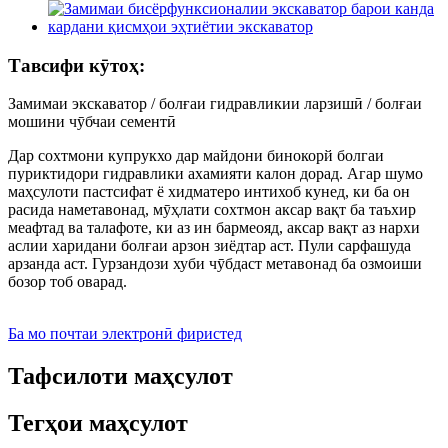
Тавсифи кӯтоҳ:
Замимаи экскаватор / болғаи гидравликии ларзишӣ / болғаи
мошини чӯбчаи сементӣ
Дар сохтмони купрукхо дар майдони бинокорй болгаи
пуриктидори гидравлики ахамияти калон дорад. Агар шумо
маҳсулоти пастсифат ё хидматеро интихоб кунед, ки ба он
расида наметавонад, мӯҳлати сохтмон аксар вақт ба таъхир
меафтад ва талафоте, ки аз ин бармеояд, аксар вақт аз нархи
аслии харидани болғаи арзон зиёдтар аст. Пули сарфашуда
арзанда аст. Гурзандози хуби чӯбдаст метавонад ба озмоиши
бозор тоб оварад.
Ба мо почтаи электронӣ фиристед
Тафсилоти маҳсулот
Тегҳои маҳсулот