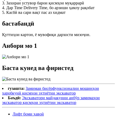
3. Захираи устувор барои қисмҳои муқаррарӣ
4. Дар Time Delivery Time, бо арзиши ҳамлу рақобат
5. Касбӣ ва сари вақт пас аз хидмат
бастабандӣ
Қуттиҳои картон, ё мувофиқи дархости мизоҷон.
Анбори мо 1
Баста кунед ва фиристед
гузашта:
Замимаи бисёрфунксионалии мошинҳои
харобкунӣ қисмҳои эҳтиётии экскаватор
Баъдӣ:
Экскаватори майдакунии анбӯр замимаҳои
экскаватор қисмҳои эҳтиётии экскаватор
Лифт боми ҳавоӣ