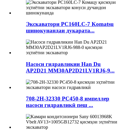
Экскаватори PC160LC-7 Komatsu
шинокунандаи дукарата...
Насоси гидравликии Han Du
AP2D21 MM30AP2D21LV1RJ6-9...
708-2H-32330 PC450-8 импеллер
насоси гидравликӣ пеш ...