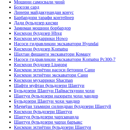
Мошини самосвали чинӣ
Бозсози сард
Линери майдакунандаи конус
Барбардори тарафи контейнер
Дади бульдозер кисми
Замимаи мошини борбардор
Қисмҳои булдозер Hbxg
Қисмҳои муҳаррики Howo
Насоси гидравликии экскаватори Hyundai
Қисмҳои булдозер Komatsu
Шахтаи фишанги экскаватори Комацу
Насоси гидравликии экскаватори Komatsu Pc300-7
Қисмҳои булдозер Liugong
Кисмхои эхтиётии насоси бетонии Сани
Кисмхои эхтиётии экскаватори Сани
Қисмҳои муҳаррики Shacman
Шафти муфтаи бульдозери Шантуи
Бульдозери Шантуи Пайвасткунии чоҳи
Шантуи бульдозери назорати чоҳи чандир
Бульдозери Шантуи чоҳи чандир
Маҷмӯаи таъмири силиндраи булдозери Шантуй
Қисмҳои бульдозери Шантуи
Шантуи бульдозери чархзананда
Шантуи бульдозери чархи баръакс
Кисмхои эхтиётии бульдозери Шантуи