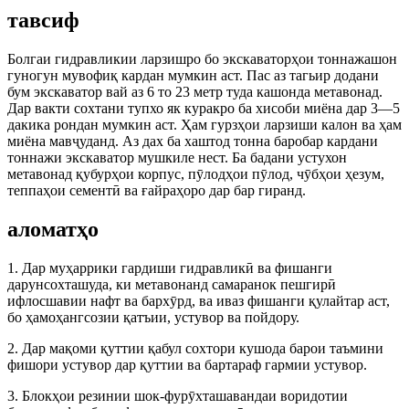
тавсиф
Болгаи гидравликии ларзишро бо экскаваторҳои тоннажашон
гуногун мувофиқ кардан мумкин аст. Пас аз тагьир додани
бум экскаватор вай аз 6 то 23 метр туда кашонда метавонад.
Дар вакти сохтани тупхо як куракро ба хисоби миёна дар 3—5
дакика рондан мумкин аст. Ҳам гурзҳои ларзиши калон ва ҳам
миёна мавҷуданд. Аз дах ба хаштод тонна баробар кардани
тоннажи экскаватор мушкиле нест. Ба бадани устухон
метавонад қубурҳои корпус, пӯлодҳои пӯлод, чӯбҳои ҳезум,
теппаҳои сементӣ ва ғайраҳоро дар бар гиранд.
аломатҳо
1. Дар муҳаррики гардиши гидравликӣ ва фишанги
дарунсохташуда, ки метавонанд самаранок пешгирӣ
ифлосшавии нафт ва бархӯрд, ва иваз фишанги қулайтар аст,
бо ҳамоҳангсозии қатъии, устувор ва пойдору.
2. Дар мақоми қуттии қабул сохтори кушода барои таъмини
фишори устувор дар қуттии ва бартараф гармии устувор.
3. Блокҳои резинии шок-фурӯхташавандаи воридотии