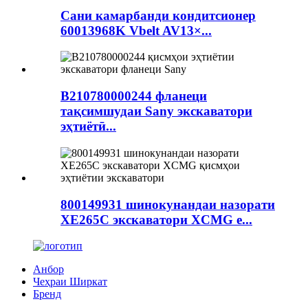
Сани камарбанди кондитсионер
60013968K Vbelt AV13×...
B210780000244 фланеци
тақсимшудаи Sany экскаватори
эҳтиётӣ...
800149931 шинокунандаи назорати
XE265C экскаватори XCMG e...
Анбор
Чеҳраи Ширкат
Бренд