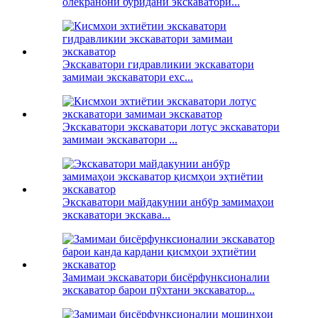
олекранони буридани экскаватори...
Экскаватори гидравликии экскаватори
замимаи экскаватори exc...
Экскаватори экскаватори лотус экскаватори
замимаи экскаватори ...
Экскаватори майдакунии анбӯр замимаҳои
экскаватори экскава...
Замимаи экскаватори бисёрфунксионалии
экскаватор барои пӯхтани экскаватор...