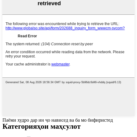
Паёми худро дар ин ҷо нависед ва ба мо бифиристед
Категорияҳои маҳсулот