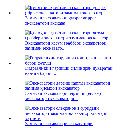
Замимаи экскаватори grasper gripper
экскаватори экскава ...
Экскаватори ҳезум граббери экскаватори
замимаи экскавато...
Гидравликии гардиши силиндраи дукаратаи
вазнин барои ...
Замимаи экскаватори ларзиши раммер
экскаватори экскаватори...
Замимаи экскаватори экскаватори