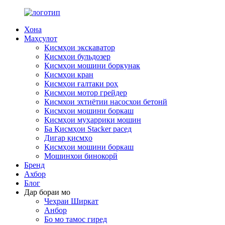
Хона
Маҳсулот
Қисмҳои экскаватор
Қисмҳои бульдозер
Қисмҳои мошини боркунак
Қисмҳои кран
Қисмҳои ғалтаки роҳ
Қисмҳои мотор грейдер
Кисмхои эхтиётии насосхои бетонй
Қисмҳои мошини боркаш
Қисмҳои муҳаррики мошин
Ба Қисмҳои Stacker расед
Дигар қисмҳо
Қисмҳои мошини боркаш
Мошинхои бинокорй
Бренд
Ахбор
Блог
Дар бораи мо
Чеҳраи Ширкат
Анбор
Бо мо тамос гиред