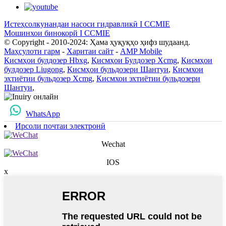
Истеҳсолкунандаи насоси гидравликӣ I CCMIE
Мошинхои бинокорй I CCMIE
© Copyright - 2010-2024: Ҳама ҳуқуқҳо ҳифз шудаанд.
Маҳсулоти гарм
-
Харитаи сайт
-
AMP Mobile
Қисмҳои булдозер Hbxg
,
Қисмҳои Булдозер Xcmg
,
Қисмҳои
булдозер Liugong
,
Қисмҳои бульдозери Шантуи
,
Кисмхои
эхтиётии бульдозер Xcmg
,
Кисмхои эхтиётии бульдозери
Шантуи
,
WhatsApp
Ирсоли почтаи электронӣ
Wechat
IOS
x