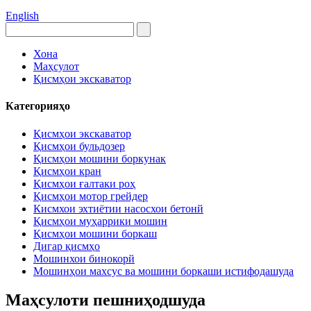
English
Хона
Маҳсулот
Қисмҳои экскаватор
Категорияҳо
Қисмҳои экскаватор
Қисмҳои бульдозер
Қисмҳои мошини боркунак
Қисмҳои кран
Қисмҳои ғалтаки роҳ
Қисмҳои мотор грейдер
Кисмхои эхтиётии насосхои бетонй
Қисмҳои муҳаррики мошин
Қисмҳои мошини боркаш
Дигар қисмҳо
Мошинхои бинокорй
Мошинҳои махсус ва мошини боркаши истифодашуда
Маҳсулоти пешниҳодшуда