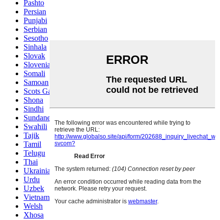
Pashto
Persian
Punjabi
Serbian
Sesotho
Sinhala
Slovak
Slovenian
Somali
Samoan
Scots Gaelic
Shona
Sindhi
Sundanese
Swahili
Tajik
Tamil
Telugu
Thai
Ukrainian
Urdu
Uzbek
Vietnamese
Welsh
Xhosa