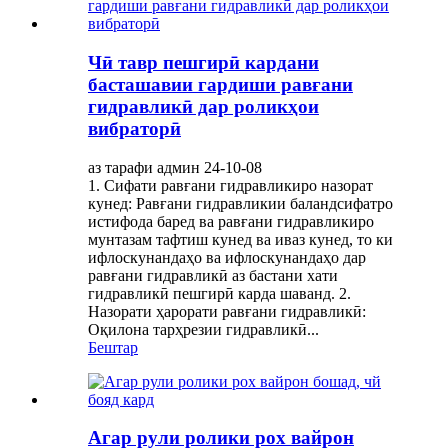
Чӣ тавр пешгирӣ кардани
басташавии гардиши равғани
гидравликӣ дар роликҳои
вибраторӣ
аз тарафи админ 24-10-08
1. Сифати равғани гидравликиро назорат
кунед: Равғани гидравликии баландсифатро
истифода баред ва равғани гидравликиро
мунтазам тафтиш кунед ва иваз кунед, то ки
ифлоскунандаҳо ва ифлоскунандаҳо дар
равғани гидравликӣ аз бастани хати
гидравликӣ пешгирӣ карда шаванд. 2.
Назорати ҳарорати равғани гидравликӣ:
Оқилона тарҳрезии гидравликӣ...
Бештар
Агар рули ролики рох вайрон