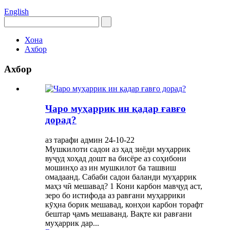
English
Хона
Ахбор
Ахбор
Чаро муҳаррик ин қадар ғавғо
дорад?
аз тарафи админ 24-10-22
Мушкилоти садои аз ҳад зиёди муҳаррик
вуҷуд хоҳад дошт ва бисёре аз соҳибони
мошинҳо аз ин мушкилот ба ташвиш
омадаанд. Сабаби садои баланди муҳаррик
маҳз чӣ мешавад? 1 Кони карбон мавҷуд аст,
зеро бо истифода аз равғани муҳаррики
кӯҳна борик мешавад, конҳои карбон торафт
бештар ҷамъ мешаванд. Вақте ки равғани
муҳаррик дар...