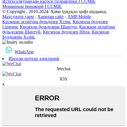
Истеҳсолкунандаи насоси гидравликӣ I CCMIE
Мошинхои бинокорй I CCMIE
© Copyright - 2010-2024: Ҳама ҳуқуқҳо ҳифз шудаанд.
Маҳсулоти гарм
-
Харитаи сайт
-
AMP Mobile
Кисмхои эхтиётии бульдозер Xcmg
,
Қисмҳои булдозер
Liugong
,
Қисмҳои бульдозери Шантуи
,
Кисмхои эхтиётии
бульдозери Шантуй
,
Қисмҳои булдозер Hbxg
,
Қисмҳои
Булдозери Xcmg
,
WhatsApp
Ирсоли почтаи электронӣ
Wechat
IOS
x