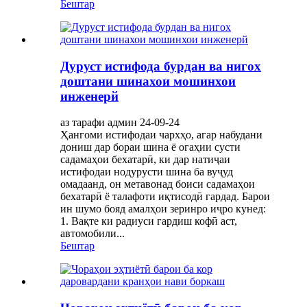
Бештар
Дуруст истифода бурдан ва нигох
доштани шинахои мошинхои
инженерй
аз тарафи админ 24-09-24
Ҳангоми истифодаи чархҳо, агар набудани
дониш дар бораи шина ё огаҳии сусти
садамаҳои бехатарӣ, ки дар натиҷаи
истифодаи нодурусти шина ба вуҷуд
омадаанд, он метавонад боиси садамаҳои
бехатарӣ ё талафоти иқтисодӣ гардад. Барои
ин шумо бояд амалҳои зеринро иҷро кунед:
1. Вақте ки радиуси гардиш кофӣ аст,
автомобили...
Бештар