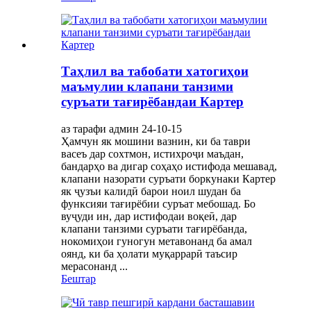
Таҳлил ва табобати хатогиҳои
маъмулии клапани танзими
суръати тағирёбандаи Картер
аз тарафи админ 24-10-15
Ҳамчун як мошини вазнин, ки ба таври
васеъ дар сохтмон, истихроҷи маъдан,
бандарҳо ва дигар соҳаҳо истифода мешавад,
клапани назорати суръати боркунаки Картер
як ҷузъи калидӣ барои ноил шудан ба
функсияи тағирёбии суръат мебошад. Бо
вуҷуди ин, дар истифодаи воқеӣ, дар
клапани танзими суръати тағирёбанда,
нокомиҳои гуногун метавонанд ба амал
оянд, ки ба ҳолати муқаррарӣ таъсир
мерасонанд ...
Бештар