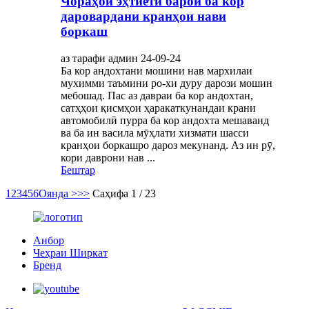
Чораҳои эҳтиётӣ барои ба кор
даровардани кранҳои нави
боркаш
аз тарафи админ 24-09-24
Ба кор андохтани мошини нав мархилаи
мухимми таъмини ро-хи дуру дарози мошин
мебошад. Пас аз давраи ба кор андохтан,
сатҳҳои қисмҳои ҳаракаткунандаи крани
автомобилӣ пурра ба кор андохта мешаванд
ва ба ин васила мӯҳлати хизмати шасси
кранҳои боркашро дароз мекунанд. Аз ин рӯ,
кори даврони нав ...
Бештар
1
2
3
4
5
6
Оянда >
>>
Саҳифа 1 / 23
Анбор
Чеҳраи Ширкат
Бренд