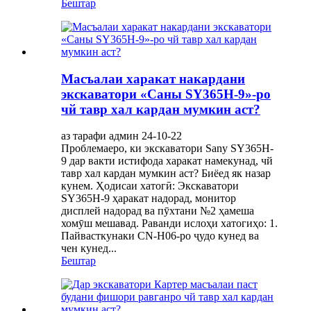
Бештар
Масъалаи харакат накардани
экскаватори «Саны SY365H-9»-ро
чй тавр хал кардан мумкин аст?
аз тарафи админ 24-10-22
Проблемаеро, ки экскаватори Sany SY365H-
9 дар вакти истифода харакат намекунад, чй
тавр хал кардан мумкин аст? Биёед як назар
кунем. Ҳодисаи хатогӣ: Экскаватори
SY365H-9 ҳаракат надорад, монитор
дисплей надорад ва пӯхтани №2 ҳамеша
хомӯш мешавад. Раванди ислоҳи хатогиҳо: 1.
Пайвасткунаки CN-H06-ро ҷудо кунед ва
чен кунед...
Бештар