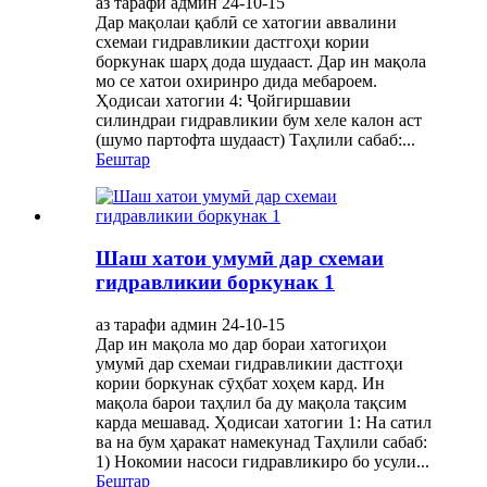
аз тарафи админ 24-10-15
Дар мақолаи қаблӣ се хатогии аввалини
схемаи гидравликии дастгоҳи кории
боркунак шарҳ дода шудааст. Дар ин мақола
мо се хатои охиринро дида мебароем.
Ҳодисаи хатогии 4: Ҷойгиршавии
силиндраи гидравликии бум хеле калон аст
(шумо партофта шудааст) Таҳлили сабаб:...
Бештар
Шаш хатои умумӣ дар схемаи
гидравликии боркунак 1
аз тарафи админ 24-10-15
Дар ин мақола мо дар бораи хатогиҳои
умумӣ дар схемаи гидравликии дастгоҳи
кории боркунак сӯҳбат хоҳем кард. Ин
мақола барои таҳлил ба ду мақола тақсим
карда мешавад. Ҳодисаи хатогии 1: На сатил
ва на бум ҳаракат намекунад Таҳлили сабаб:
1) Нокомии насоси гидравликиро бо усули...
Бештар