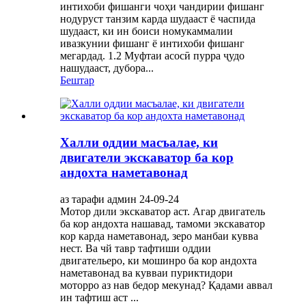
интихоби фишанги чоҳи чандирии фишанг
нодуруст танзим карда шудааст ё часпида
шудааст, ки ин боиси номукаммалии
ивазкунии фишанг ё интихоби фишанг
мегардад. 1.2 Муфтаи асосӣ пурра ҷудо
нашудааст, дубора...
Бештар
Халли оддии масъалае, ки
двигатели экскаватор ба кор
андохта наметавонад
аз тарафи админ 24-09-24
Мотор дили экскаватор аст. Агар двигатель
ба кор андохта нашавад, тамоми экскаватор
кор карда наметавонад, зеро манбаи кувва
нест. Ва чй тавр тафтиши оддии
двигательеро, ки мошинро ба кор андохта
наметавонад ва кувваи пуриктидори
моторро аз нав бедор мекунад? Қадами аввал
ин тафтиш аст ...