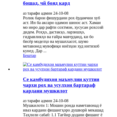
бошад, чй бояд кард
аз тарафи админ 24-10-08
Ролик барои фишурдани рох ёрдамчии хуб
аст. Ин ба аксари одамон шинос аст. Хамаи
мо инро дар рафти сохтмон, хусусан рохсозй
дидем. Роҳҳо, дастакҳо, ларзишҳо,
гидравликҳо ва ғайра мавҷуданд, ки бо
бисёр моделҳо ва мушаххасот, шумо
метавонед мувофиқи ниёзҳои худ интихоб
кунед. Дар ...
Бештар
Се камбудиҳои маъмулии қуттии
чархи роҳ ва усулҳои бартараф
кардани мушкилот
аз тарафи админ 24-10-08
Мушкилоти 1: Мошин ронда наметавонад ё
иваз кардани фишангҳоро душворӣ мекашад
Таҳлили сабаб: 1.1 Тағйир додани фишанг ё