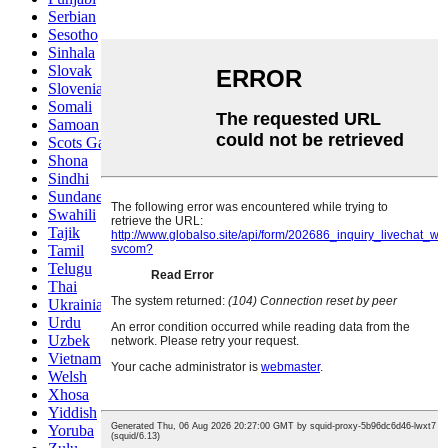
Serbian
Sesotho
Sinhala
Slovak
Slovenian
Somali
Samoan
Scots Gaelic
Shona
Sindhi
Sundanese
Swahili
Tajik
Tamil
Telugu
Thai
Ukrainian
Urdu
Uzbek
Vietnamese
Welsh
Xhosa
Yiddish
Yoruba