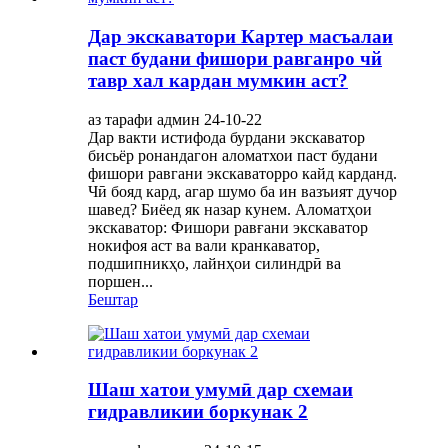
Дар экскаватори Картер масъалаи
паст будани фишори равганро чй
тавр хал кардан мумкин аст?
аз тарафи админ 24-10-22
Дар вакти истифода бурдани экскаватор
бисьёр ронандагон аломатхои паст будани
фишори равгани экскаваторро кайд карданд.
Чӣ бояд кард, агар шумо ба ин вазъият дучор
шавед? Биёед як назар кунем. Аломатҳои
экскаватор: Фишори равғани экскаватор
нокифоя аст ва вали кранкаватор,
подшипникҳо, лайнҳои силиндрӣ ва
поршен...
Бештар
Шаш хатои умумӣ дар схемаи
гидравликии боркунак 2