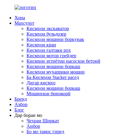
Хона
Маҳсулот
Қисмҳои экскаватор
Қисмҳои бульдозер
Қисмҳои мошини боркунак
Қисмҳои кран
Қисмҳои ғалтаки роҳ
Қисмҳои мотор грейдер
Кисмхои эхтиётии насосхои бетонй
Қисмҳои мошини боркаш
Қисмҳои муҳаррики мошин
Ба Қисмҳои Stacker расед
Дигар қисмҳо
Қисмҳои мошини боркаш
Мошинхои бинокорй
Бренд
Ахбор
Блог
Дар бораи мо
Чеҳраи Ширкат
Анбор
Бо мо тамос гиред